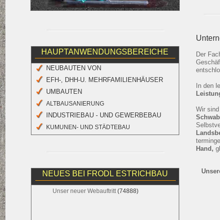
Untern
HAUPTANWENDUNGSBEREICHE
Der Fac
Geschäf
NEUBAUTEN VON
entschlo
EFH-, DHH-U. MEHRFAMILIENHÄUSER
In den l
UMBAUTEN
Leistun
ALTBAUSANIERUNG
Wir sin
INDUSTRIEBAU - UND GEWERBEBAU
Schwa
Selbstve
KUMUNEN- UND STÄDTEBAU
Landsb
terminge
Hand,
gl
Unser
NEUES BEI FRODL ESTRICHBAU
Unser neuer Webauftritt
(74888)