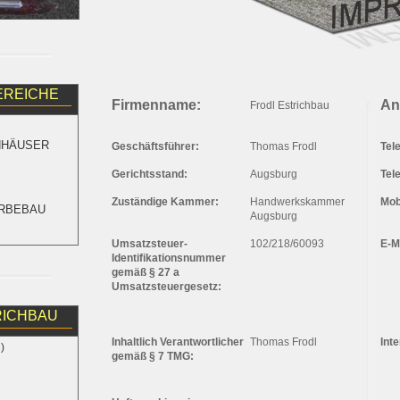
REICHE
Firmenname:
An
Frodl Estrichbau
ENHÄUSER
Geschäftsführer:
Thomas Frodl
Tel
Gerichtsstand:
Augsburg
Tel
Zuständige Kammer:
Handwerkskammer
Mob
ERBEBAU
Augsburg
Umsatzsteuer-
102/218/60093
E-M
Identifikationsnummer
gemäß § 27 a
Umsatzsteuergesetz:
RICHBAU
Inhaltlich Verantwortlicher
Thomas Frodl
Inte
)
gemäß § 7 TMG: