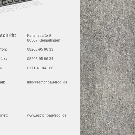
schrift:
Keltenstraße 9
86507 Kleinaitingen
efon:
08203-95 96 33
efax:
08203-95 96 34
il:
0171-41 84 108
ail:
Info@estrichbau-frodl.de
rnet:
www.estrichbau-frodl.de