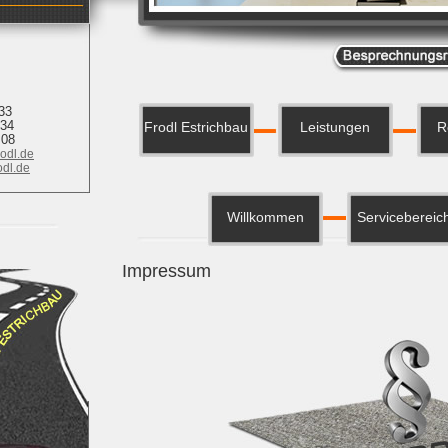
 33
34
Frodl Estrichbau
Leistungen
R
 08
rodl.de
odl.de
Willkommen
Servicebereic
Impressum