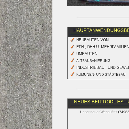
HAUPTANWENDUNGSBE
NEUBAUTEN VON
EFH-, DHH-U. MEHRFAMILI
UMBAUTEN
ALTBAUSANIERUNG
INDUSTRIEBAU - UND GEW
KUMUNEN- UND STÄDTEBAU
NEUES BEI FRODL EST
Unser neuer Webauftritt
(74983