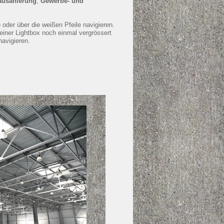
ausanierung
,
Gewerbe- und
) oder über die weißen Pfeile navigieren.
 einer Lightbox noch einmal vergrössert
navigieren.