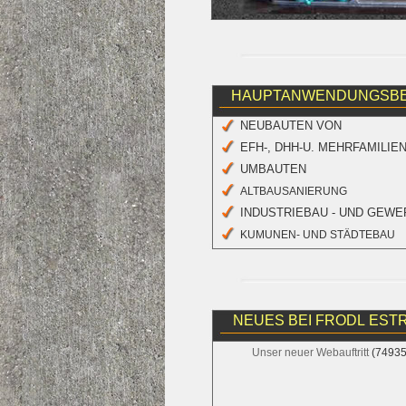
HAUPTANWENDUNGSBE
NEUBAUTEN VON
EFH-, DHH-U. MEHRFAMILI
UMBAUTEN
ALTBAUSANIERUNG
INDUSTRIEBAU - UND GEW
KUMUNEN- UND STÄDTEBAU
NEUES BEI FRODL EST
Unser neuer Webauftritt
(74935