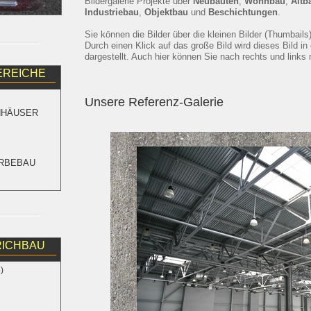
Bildergalerie Projekte über
Neubauten
,
Wohnbau
,
Altb
Industriebau
,
Objektbau
und
Beschichtungen
.
Sie können die Bilder über die kleinen Bilder (Thumbails
Durch einen Klick auf das große Bild wird dieses Bild in
dargestellt. Auch hier können Sie nach rechts und links 
REICHE
Unsere Referenz-Galerie
ENHÄUSER
ERBEBAU
RICHBAU
)