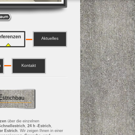
ferenzen
Aktuelles
h
Kontakt
E
strichbau
nzen
über die einzelnen
Schnellestrich
,
24 h -Estrich
,
 Estrich
. Wir zeigen Ihnen in einer