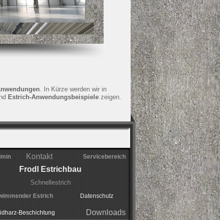
-Anwendungen
. In Kürze werden wir in
nd
Estrich-Anwendungsbeispiele
zeigen.
Kontakt
min
Servicebereich
Frodl Estrichbau
Schnellestrich
wimmender Estrich
Datenschutz
Downloads
idharz-Beschichtung