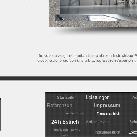
Die Galerie zeigt momentan Beispiele von
Estrichbau
dieser Galerie die von uns erbrachte
Estrich-Arbeiten
u
Leistungen
Startseite
Ad
Referenzen
Impressum
Heizestrich
Zementestrich
24 h Estrich
Verbundestrich
Sch
Estrich mit Trenn-
Industrieestrich
Epox
lage