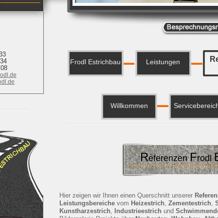
 33
Re
34
Frodl Estrichbau
Leistungen
 08
rodl.de
odl.de
Willkommen
Servicebereic
R
F
eferenzen
rodl
Hier zeigen wir Ihnen einen Querschnitt unserer
Refere
Leistungsbereiche
vom
Heizestrich
,
Zementestrich
,
Kunstharzestrich
,
Industrieestrich
und
Schwimmender